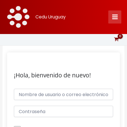
Ir
al
Cedu Uruguay
contenido
¡Hola, bienvenido de nuevo!