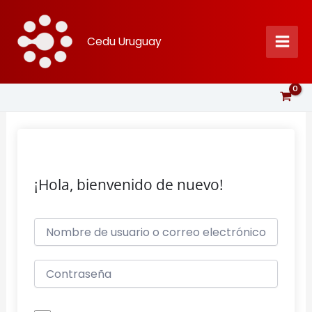
Ir
al
Cedu Uruguay
contenido
¡Hola, bienvenido de nuevo!