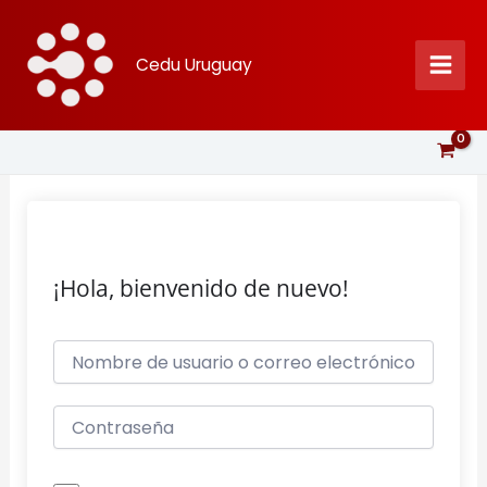
Ir
al
Cedu Uruguay
contenido
¡Hola, bienvenido de nuevo!