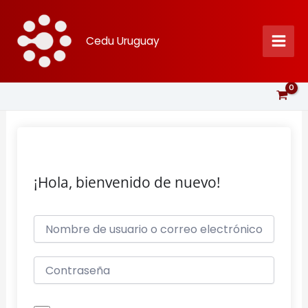
Ir
al
Cedu Uruguay
contenido
¡Hola, bienvenido de nuevo!