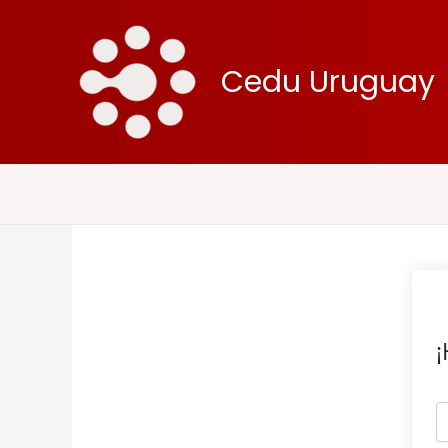
Ir
al
contenido
Cedu Uruguay
¡