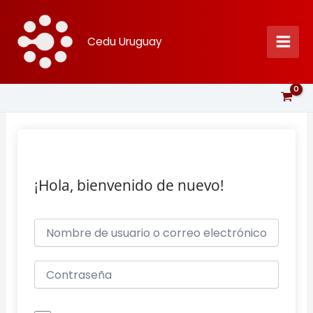
Ir
al
Cedu Uruguay
contenido
¡Hola, bienvenido de nuevo!