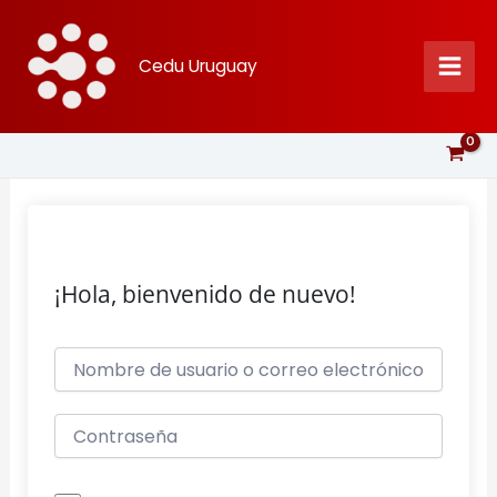
Ir
al
Cedu Uruguay
contenido
¡Hola, bienvenido de nuevo!