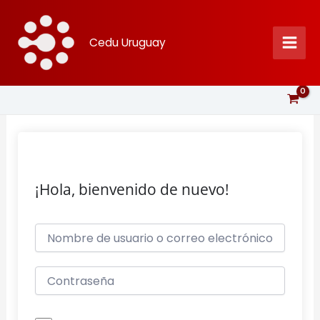
Ir
al
Cedu Uruguay
contenido
¡Hola, bienvenido de nuevo!