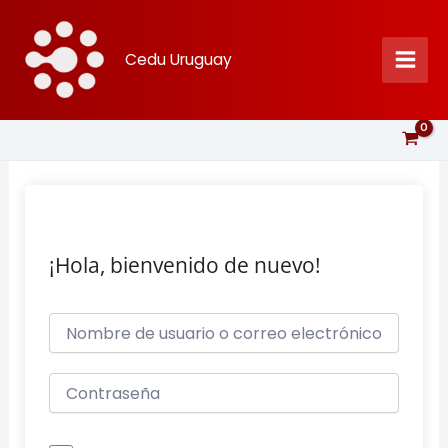
Ir
al
Cedu Uruguay
contenido
¡Hola, bienvenido de nuevo!