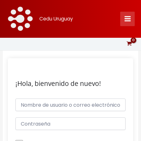
Ir
al
Cedu Uruguay
contenido
¡Hola, bienvenido de nuevo!