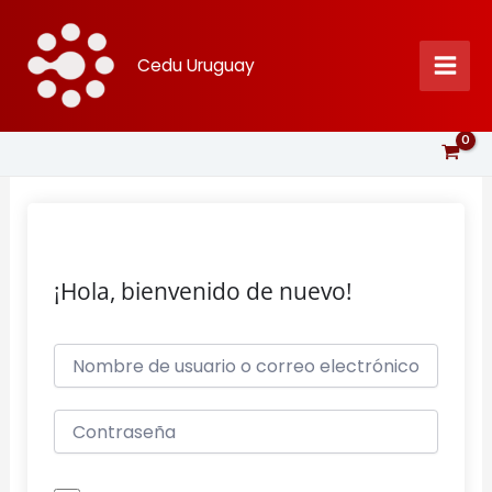
Ir
al
Cedu Uruguay
contenido
¡Hola, bienvenido de nuevo!