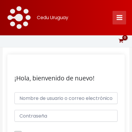
Ir
al
Cedu Uruguay
contenido
¡Hola, bienvenido de nuevo!