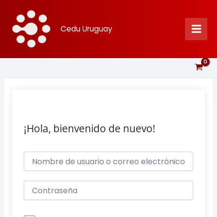
Ir
al
Cedu Uruguay
contenido
¡Hola, bienvenido de nuevo!