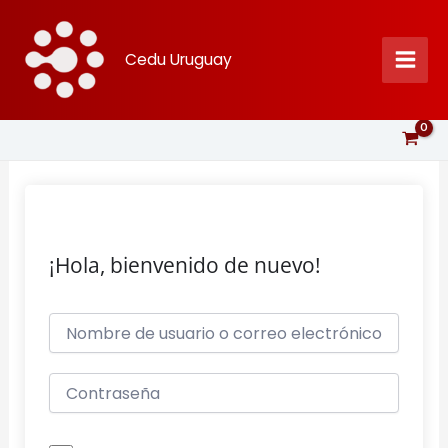
Ir
al
Cedu Uruguay
contenido
¡Hola, bienvenido de nuevo!