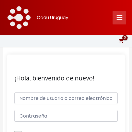
Ir
al
Cedu Uruguay
contenido
¡Hola, bienvenido de nuevo!