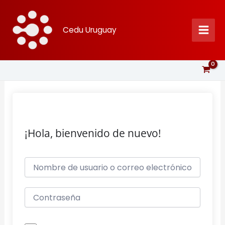
Ir
al
Cedu Uruguay
contenido
¡Hola, bienvenido de nuevo!