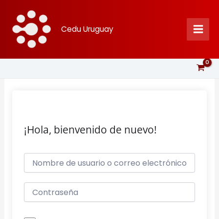
Ir
al
Cedu Uruguay
contenido
¡Hola, bienvenido de nuevo!