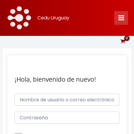
Ir
al
Cedu Uruguay
contenido
¡Hola, bienvenido de nuevo!