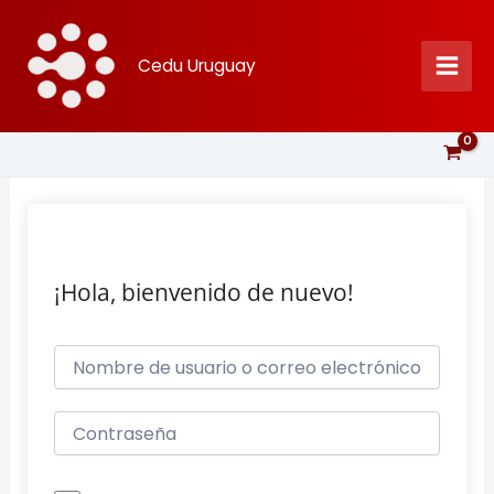
Ir
al
Cedu Uruguay
contenido
¡Hola, bienvenido de nuevo!