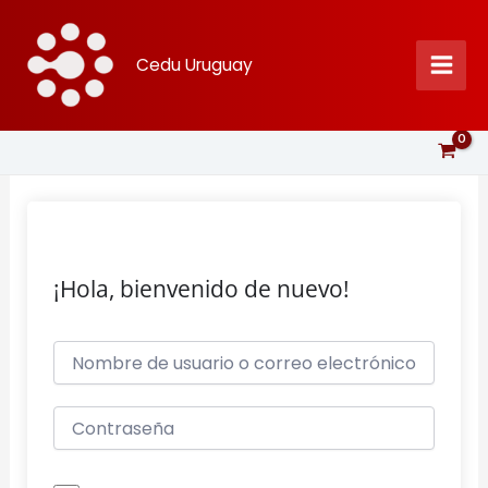
Ir
al
Cedu Uruguay
contenido
¡Hola, bienvenido de nuevo!