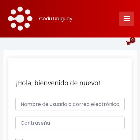
Ir
al
Cedu Uruguay
contenido
¡Hola, bienvenido de nuevo!