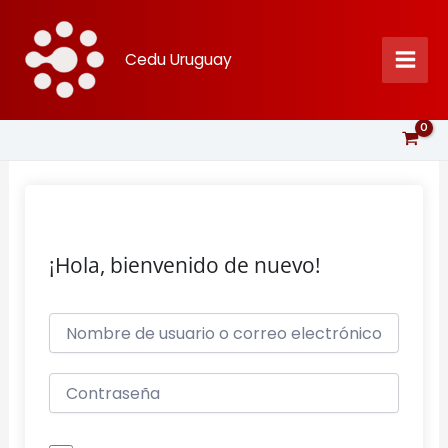
Ir
al
Cedu Uruguay
contenido
¡Hola, bienvenido de nuevo!