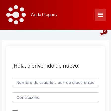
Ir
al
Cedu Uruguay
contenido
¡Hola, bienvenido de nuevo!