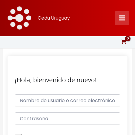
Ir
al
Cedu Uruguay
contenido
¡Hola, bienvenido de nuevo!