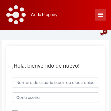
Ir
al
Cedu Uruguay
contenido
¡Hola, bienvenido de nuevo!