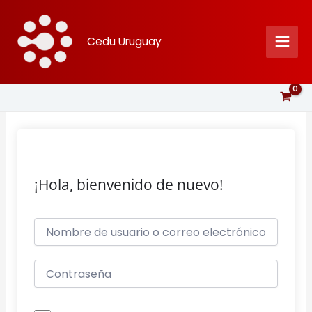
Ir
al
Cedu Uruguay
contenido
¡Hola, bienvenido de nuevo!