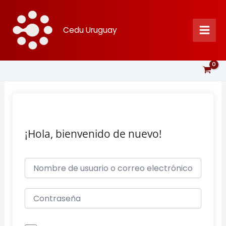
Ir
al
Cedu Uruguay
contenido
¡Hola, bienvenido de nuevo!