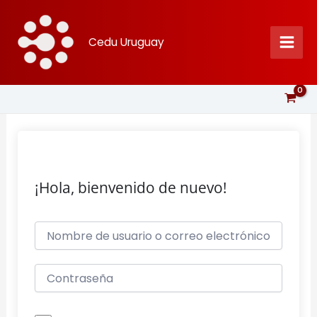
Ir
al
Cedu Uruguay
contenido
¡Hola, bienvenido de nuevo!