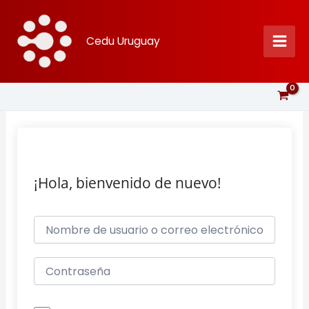
Ir
al
Cedu Uruguay
contenido
¡Hola, bienvenido de nuevo!