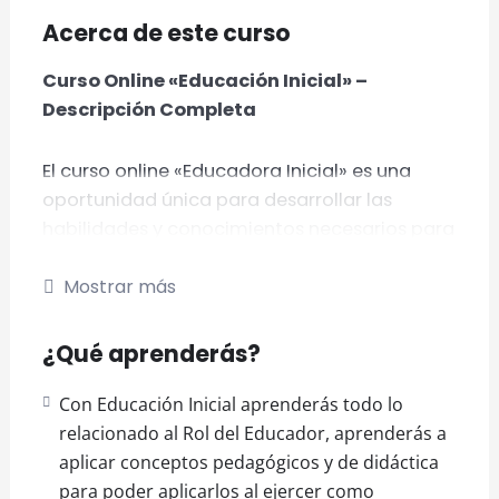
Acerca de este curso
Curso Online «Educación Inicial» –
Descripción Completa
El curso online «Educadora Inicial» es una
oportunidad única para desarrollar las
habilidades y conocimientos necesarios para
trabajar en el ámbito de la educación infantil.
Mostrar más
Ofrecido en una modalidad completamente
online, está diseñado para ajustarse a tus
tiempos y necesidades, facilitando el acceso
¿Qué aprenderás?
al contenido las 24 horas, todos los días de la
semana. Todo el material está disponible en
Con Educación Inicial aprenderás todo lo
nuestra plataforma virtual, que incluye clases
relacionado al Rol del Educador, aprenderás a
grabadas, tutoriales detallados, ejercicios,
aplicar conceptos pedagógicos y de didáctica
actividades interactivas y evaluaciones.
para poder aplicarlos al ejercer como