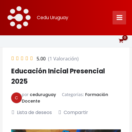
Ir
al
Cedu Uruguay
contenido
5.00
(1 Valoración)
Educación Inicial Presencial
2025
por
ceduruguay
Categorías:
Formación
C
Docente
Lista de deseos
Compartir