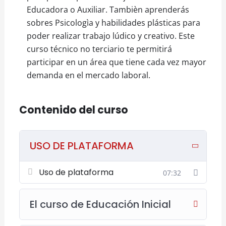
Además, contarás con tutoría personalizada
Educadora o Auxiliar. Tambièn aprenderás
para resolver dudas y consultas, asegurando
sobres Psicologìa y habilidades plásticas para
una experiencia de aprendizaje completa y
poder realizar trabajo lúdico y creativo. Este
enriquecedora.
curso técnico no terciario te permitirá
participar en un área que tiene cada vez mayor
demanda en el mercado laboral.
A lo largo de los cinco módulos que
componen este curso, explorarás las distintas
áreas de conocimiento necesarias para
Contenido del curso
desempeñar un rol positivo y efectivo en la
vida de los niños pequeños, abarcando desde
aspectos pedagógicos y psicológicos hasta
USO DE PLATAFORMA
técnicas prácticas en artes plásticas que
ayudan en el desarrollo integral infantil.
Uso de plataforma
07:32
Módulo 1: Introducción a la Educación Inicial
El curso de Educación Inicial
En el primer módulo, se te introducirá al rol
fundamental del educador en la educación