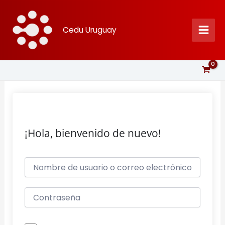
Ir
al
Cedu Uruguay
contenido
¡Hola, bienvenido de nuevo!