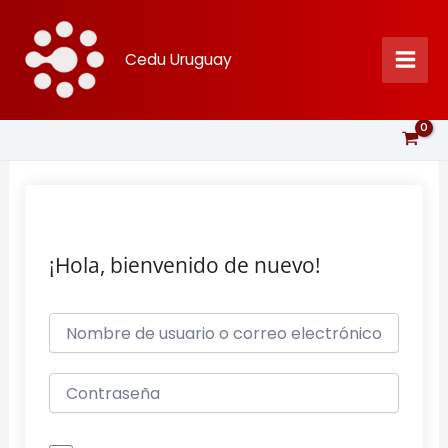
Ir
al
Cedu Uruguay
contenido
¡Hola, bienvenido de nuevo!