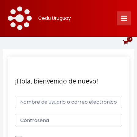
Ir
al
Cedu Uruguay
contenido
¡Hola, bienvenido de nuevo!