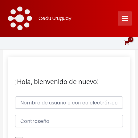
Ir
al
Cedu Uruguay
contenido
¡Hola, bienvenido de nuevo!