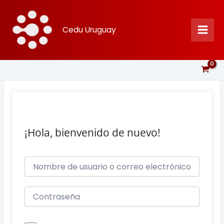
Ir
al
Cedu Uruguay
contenido
¡Hola, bienvenido de nuevo!