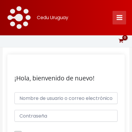
Ir
al
Cedu Uruguay
contenido
¡Hola, bienvenido de nuevo!