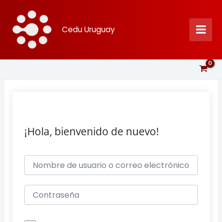
Ir
al
Cedu Uruguay
contenido
¡Hola, bienvenido de nuevo!