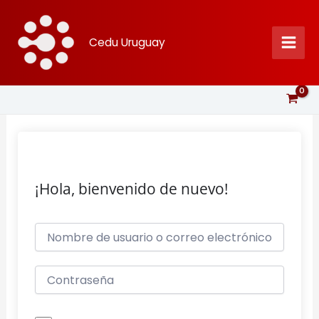
Ir
al
Cedu Uruguay
contenido
¡Hola, bienvenido de nuevo!