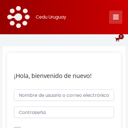
Ir
al
Cedu Uruguay
contenido
¡Hola, bienvenido de nuevo!