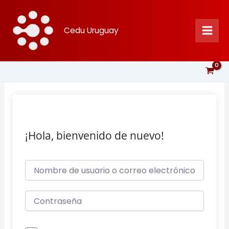
Ir
al
Cedu Uruguay
contenido
¡Hola, bienvenido de nuevo!