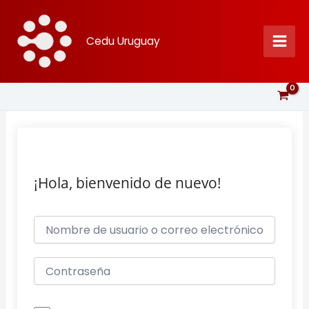
Ir
al
Cedu Uruguay
contenido
¡Hola, bienvenido de nuevo!