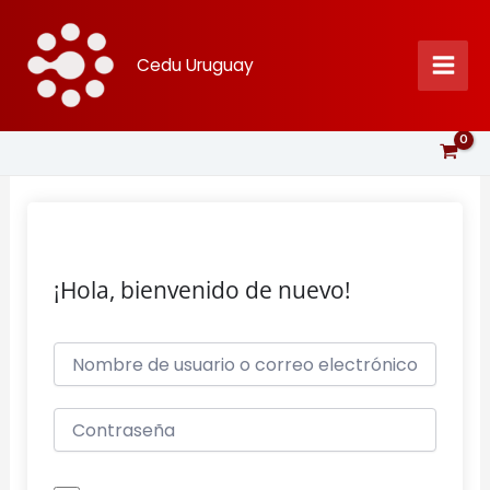
Ir
al
Cedu Uruguay
contenido
¡Hola, bienvenido de nuevo!