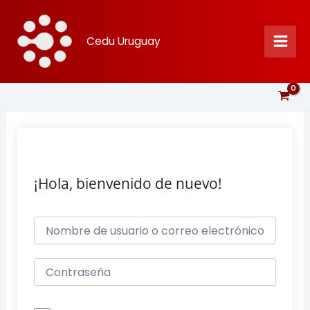
Ir
al
Cedu Uruguay
contenido
¡Hola, bienvenido de nuevo!