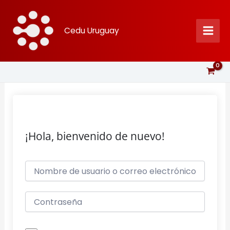
Ir
al
Cedu Uruguay
contenido
¡Hola, bienvenido de nuevo!