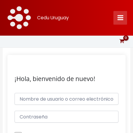
Ir
al
Cedu Uruguay
contenido
¡Hola, bienvenido de nuevo!