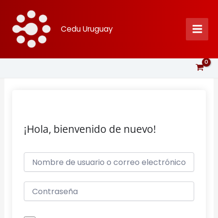
Ir
al
Cedu Uruguay
contenido
¡Hola, bienvenido de nuevo!