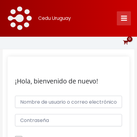
Ir
al
Cedu Uruguay
contenido
¡Hola, bienvenido de nuevo!