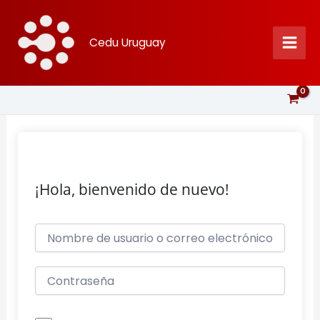
Ir
al
Cedu Uruguay
contenido
¡Hola, bienvenido de nuevo!