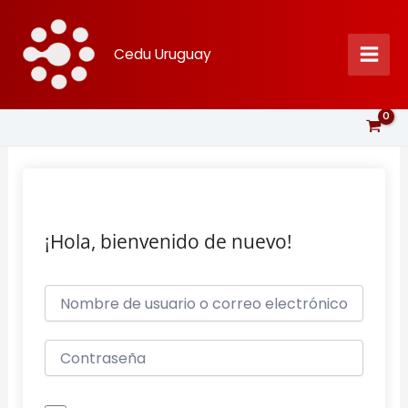
Ir
al
Cedu Uruguay
contenido
¡Hola, bienvenido de nuevo!