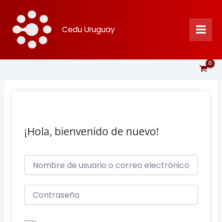
Ir
al
Cedu Uruguay
contenido
¡Hola, bienvenido de nuevo!